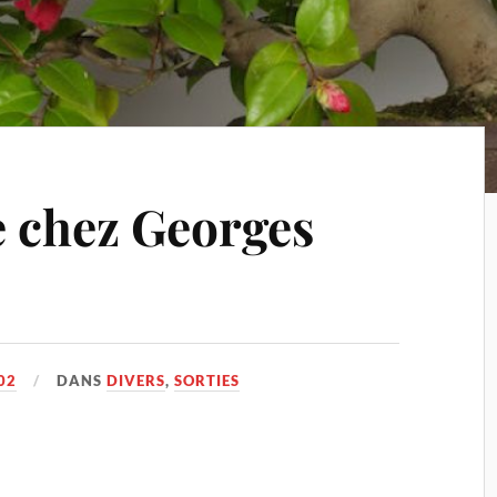
e chez Georges
02
DANS
DIVERS
,
SORTIES