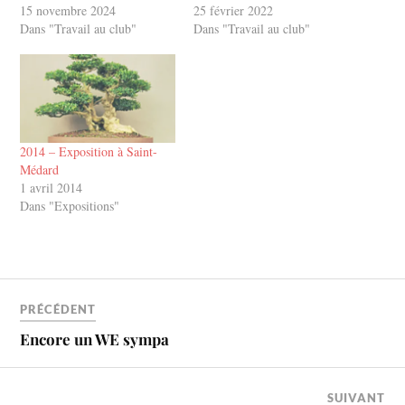
Nous en avons discuté avec
15 novembre 2024
raison d’un manque
25 février 2022
tous ceux qui étaient présents
Dans "Travail au club"
d’exposants professionnels.
Dans "Travail au club"
dimanche et lundi dernier lors
La prochaine édition se
de l’exposition du Bonsaï
tiendra au hangar H14 en
Club Girondin Compte tenu
février 2023, nous y serons
du franc…
!!! —> La prochaine
réunion…
2014 – Exposition à Saint-
Médard
1 avril 2014
Dans "Expositions"
PRÉCÉDENT
Encore un WE sympa
SUIVANT