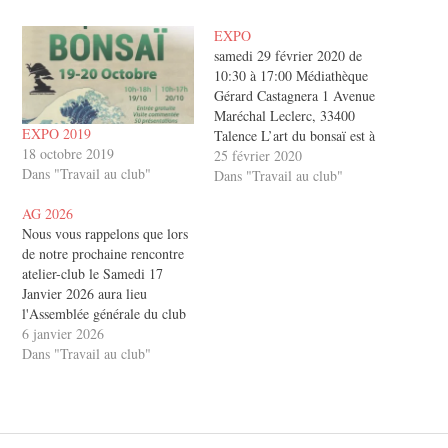
EXPO
samedi 29 février 2020 de
10:30 à 17:00 Médiathèque
Gérard Castagnera 1 Avenue
Maréchal Leclerc, 33400
EXPO 2019
Talence L’art du bonsaï est à
18 octobre 2019
découvrir. Loin des plantes
25 février 2020
Dans "Travail au club"
miniatures que l’on peut
Dans "Travail au club"
croiser dans les supermarchés,
AG 2026
c’est une discipline artistique
Nous vous rappelons que lors
développée particulièrement
de notre prochaine rencontre
au Japon qui s’est répandue en
atelier-club le Samedi 17
quelques décennies un peu…
Janvier 2026 aura lieu
l'Assemblée générale du club
pour l'année 2026 Pôle
6 janvier 2026
municipal Simone Veil 26
Dans "Travail au club"
Rue Aurel Chazeau, Saint-
Médard-en-Jalles, France 13 h
30 - 18 h