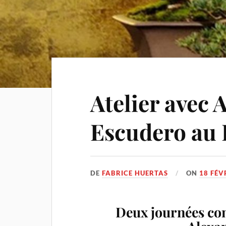
Atelier avec 
Escudero au
DE
FABRICE HUERTAS
ON
18 FÉV
Deux journées co