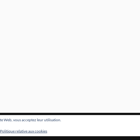
site Web, vous acceptez leur utilisation.
&
ÈREMENT PROPULSÉ PAR
WORDPRESS
THÈME PAR
ANDERS NOR
Politique relative aux cookies