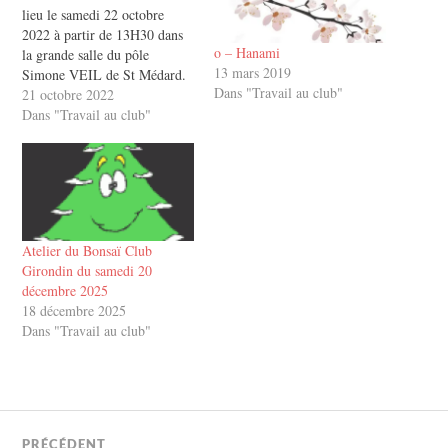
lieu le samedi 22 octobre
2022 à partir de 13H30 dans
o – Hanami
la grande salle du pôle
13 mars 2019
Simone VEIL de St Médard.
Dans "Travail au club"
Au programme : - Gemba et
21 octobre 2022
échanges autour des arbres
Dans "Travail au club"
que vous ramènerez. - Le
thème que nous vous
proposons ce samedi est
l'arrosage…
Atelier du Bonsaï Club
Girondin du samedi 20
décembre 2025
18 décembre 2025
Dans "Travail au club"
PRÉCÉDENT