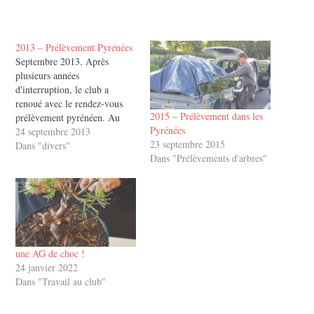
2013 – Prélèvement Pyrénées
Septembre 2013. Après
plusieurs années
d'interruption, le club a
renoué avec le rendez-vous
2015 – Prélèvement dans les
prélèvement pyrénéen. Au
Pyrénées
menu, une bouffée d'air frais
24 septembre 2013
23 septembre 2015
vivifiant, beaucoup d'arbres
Dans "divers"
Dans "Prélèvements d'arbres"
intéressants, des efforts et...
du réconfort ensuite : garbure,
truite de l'Adour et agneau
des Pyrénées ! Le tout dans
une ambiance conviviale et
sous un…
une AG de choc !
24 janvier 2022
Dans "Travail au club"