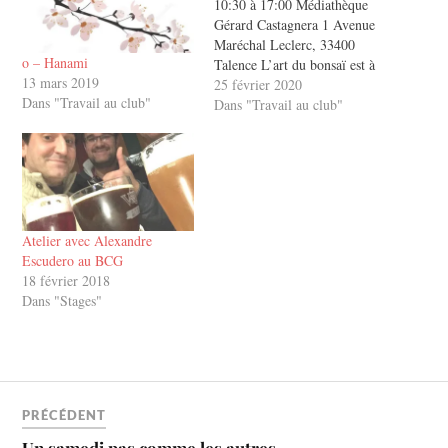
10:30 à 17:00 Médiathèque
Gérard Castagnera 1 Avenue
Maréchal Leclerc, 33400
o – Hanami
Talence L’art du bonsaï est à
13 mars 2019
découvrir. Loin des plantes
25 février 2020
Dans "Travail au club"
miniatures que l’on peut
Dans "Travail au club"
croiser dans les supermarchés,
c’est une discipline artistique
développée particulièrement
au Japon qui s’est répandue en
quelques décennies un peu…
Atelier avec Alexandre
Escudero au BCG
18 février 2018
Dans "Stages"
PRÉCÉDENT
Un samedi pas comme les autres….