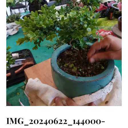
IMG_20240622_144000-